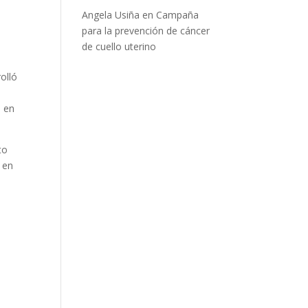
Angela Usiña
en
Campaña
para la prevención de cáncer
de cuello uterino
olló
s en
to
 en