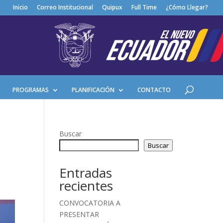
Inicio
Correo Institucional
Quipux
Full Time
¿Cómo Llegar?
PROGRAMAS
PLANIFICACIÓN
CONTACTO
Buscar
Buscar
Entradas
recientes
CONVOCATORIA A
PRESENTAR