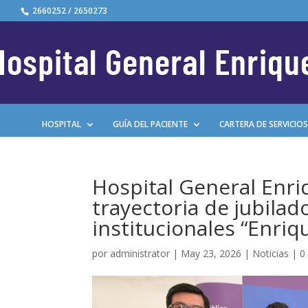
2660252 / 2650273
HOSPITAL
GUÍA DEL PACIENTE
CARTERA DE SERVICIOS
Hospital General Enri
trayectoria de jubilad
institucionales “Enriq
por
administrator
|
May 23, 2026
|
Noticias
|
0