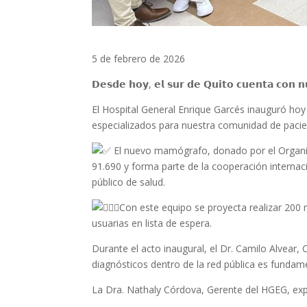
5 de febrero de 2026
𝗗𝗲𝘀𝗱𝗲 𝗵𝗼𝘆, 𝗲𝗹 𝘀𝘂𝗿 𝗱𝗲 𝗤𝘂𝗶𝘁𝗼 𝗰𝘂𝗲𝗻𝘁𝗮 𝗰𝗼𝗻 
El Hospital General Enrique Garcés inauguró ho
especializados para nuestra comunidad de pacie
El nuevo mamógrafo, donado por el Organis
91.690 y forma parte de la cooperación internaci
público de salud.
Con este equipo se proyecta realizar 200
usuarias en lista de espera.
Durante el acto inaugural, el Dr. Camilo Alvear,
diagnósticos dentro de la red pública es fundam
La Dra. Nathaly Córdova, Gerente del HGEG, ex