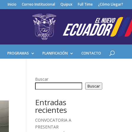
Inicio
Correo Institucional
Quipux
Full Time
¿Cómo Llegar?
PROGRAMAS
PLANIFICACIÓN
CONTACTO
Buscar
Buscar
Entradas
recientes
CONVOCATORIA A
PRESENTAR