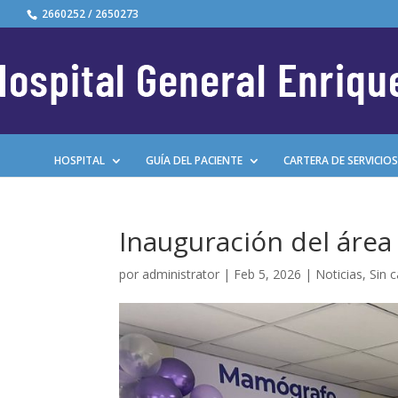
2660252 / 2650273
HOSPITAL
GUÍA DEL PACIENTE
CARTERA DE SERVICIOS
Inauguración del áre
por
administrator
|
Feb 5, 2026
|
Noticias
,
Sin 